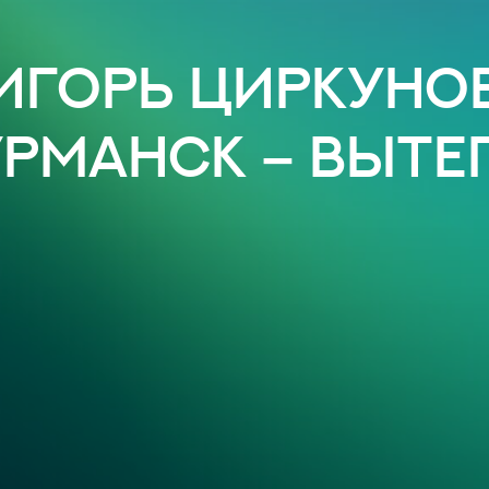
Игорь Циркуно
рманск – Выте