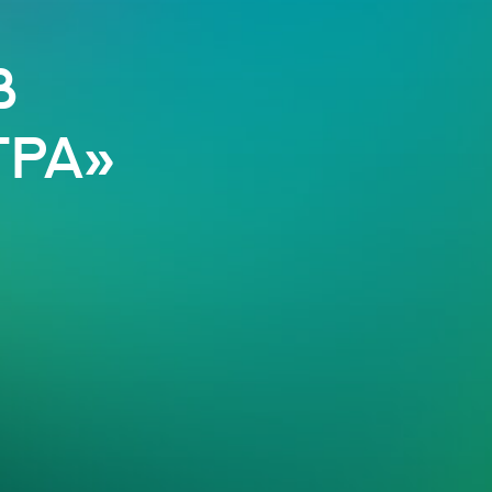
в
гра»