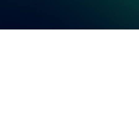
ли Мурманской области - верили, что в
аждом предмете и явлении живёт душа,
 относились к окружающему их миру. В
реданиях живут строгие, но справедливы
-оленем Мяндашем, волшебный медведь Т
шка.
ля Надежды Большаковой и художника
ервые саамская мифология представлен