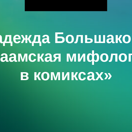
адежда Большако
аамская мифоло
в комиксах»‎