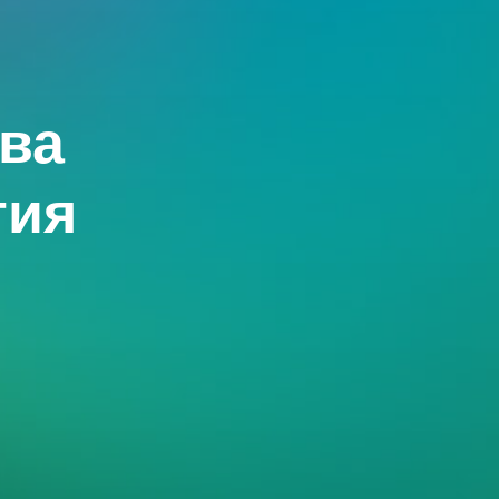
ва
гия