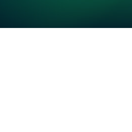
сё
е
алу и
а в