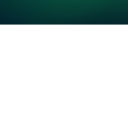
кие
я
туры
и