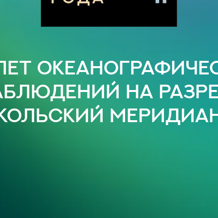
 лет океанографиче
аблюдений на разре
Кольский меридиа