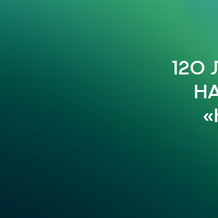
120
н
«