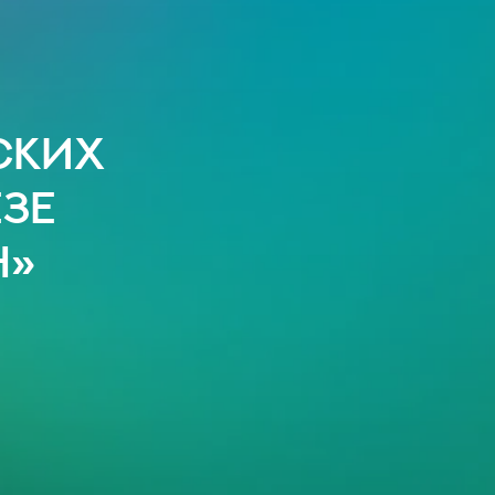
ских
зе
н»