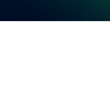
ы и систематизированы океанографичес
ьский меридиан» за 1951-2020 годы.
голетние значения и стандартные
ы и солености воды для каждого
а каждой станции разреза помесячно. Дл
ы месячные и годовые значения темпера
х 0-50, 0-200, 50-200 и 150-200 м на трех
брежная и Основная ветви Мурманского 
рдкапского течений). Представлены
зонной и межгодовой изменчивости